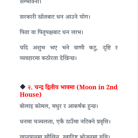
सम्भावना।
सरकारी स्रोतबाट धन आउने योग।
पिता वा पितृपक्षबाट धन लाभ।
यदि अशुभ भए भने वाणी कटु, दृष्टि र
व्यवहारमा कठोरता देखिन्छ।
🔶
२. चन्द्र द्वितीय भावमा (Moon in 2nd
House)
बोलाइ कोमल, मधुर र आकर्षक हुन्छ।
धनमा चञ्चलता, एकै ठाउँमा नटिक्ने प्रवृत्ति।
खानपानमा सौखिन, स्वादिष्ट भोजनमा रुचि।